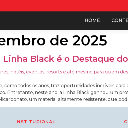
HOME
CONT
vembro de 2025
a Linha Black é o Destaque d
e, como todos os anos, traz oportunidades incríveis par
tico. Entretanto, neste ano, a Linha Black ganhou um pr
icarbonato, um material altamente resistente, que pode 
INSTITUCIONAL
C