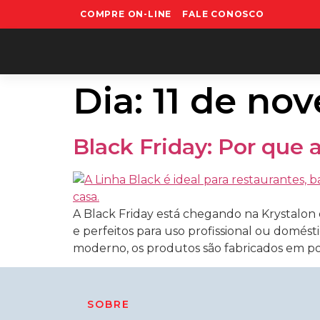
COMPRE ON-LINE
FALE CONOSCO
Dia:
11 de no
Black Friday: Por que 
A Black Friday está chegando na Krystalon 
e perfeitos para uso profissional ou domés
moderno, os produtos são fabricados em pol
SOBRE