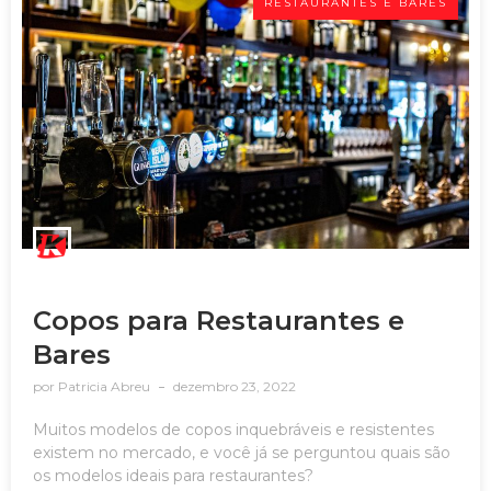
RESTAURANTES E BARES
Copos para Restaurantes e
Bares
por
Patricia Abreu
dezembro 23, 2022
Muitos modelos de copos inquebráveis e resistentes
existem no mercado, e você já se perguntou quais são
os modelos ideais para restaurantes?