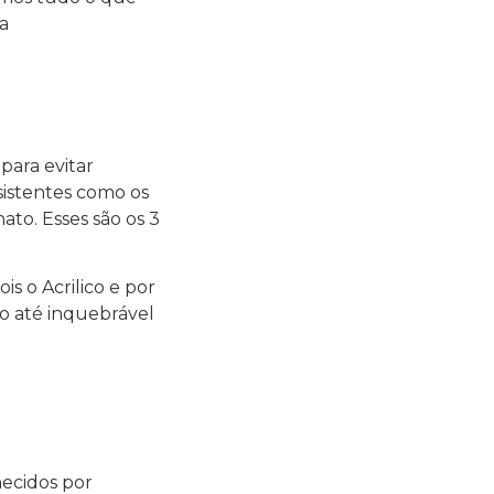
a
para evitar
sistentes como os
ato. Esses são os 3
s o Acrilico e por
do até inquebrável
hecidos por