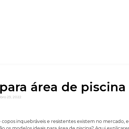
para área de piscina
bro 23, 2022
copos inquebráveis e resistentes existem no mercado, e 
o os modelos ideais para área de piscina? Aqui explica