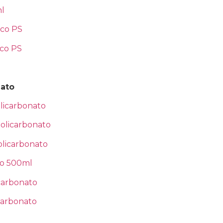
ml
ico PS
ico PS
nato
licarbonato
olicarbonato
licarbonato
to 500ml
carbonato
carbonato