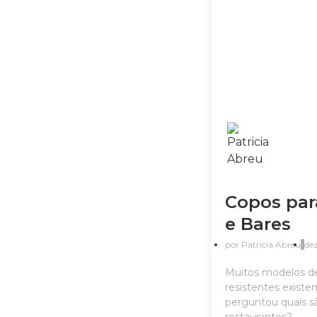
Copos par
e Bares
por
Patricia Abreu
de
Muitos modelos de
resistentes existe
perguntou quais s
restaurantes?