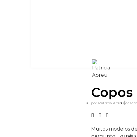
Copos 
por
Patricia Abreu
dezem
Muitos modelos de 
perguntou quais sã