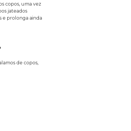
dos copos, uma vez
pos jateados
s e prolonga ainda
?
falamos de copos,