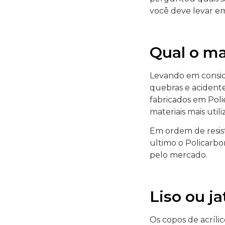
você deve levar em
Qual o ma
Levando em conside
quebras e acident
fabricados em Polie
materiais mais util
Em ordem de resist
ultimo o Policarbo
pelo mercado.
Liso ou j
Os copos de acríli