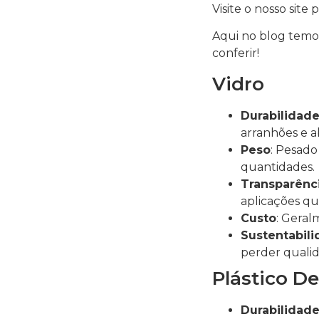
Visite o nosso site
Aqui no blog temo
conferir!
Vidro
Durabilidad
arranhões e a
Peso
: Pesado
quantidades.
Transparênc
aplicações que
Custo
: Geral
Sustentabil
perder qualid
Plástico De
Durabilidad