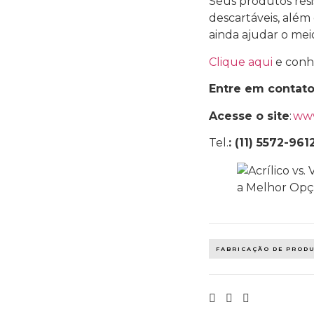
Seus produtos resi
descartáveis, além
ainda ajudar o mei
Clique aqui
e conh
Entre em contat
Acesse o site
:
www
Tel.
: (11) 5572-961
FABRICAÇÃO DE PROD