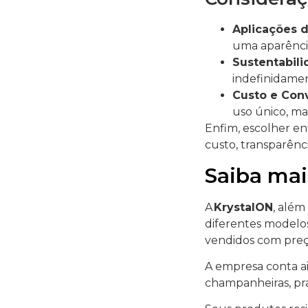
Aplicações 
uma aparência
Sustentabil
indefinidame
Custo e Con
uso único, mas
Enfim, escolher en
custo, transparênc
Saiba mai
A
KrystalON
, além
diferentes modelos
vendidos com preço
A empresa conta ai
champanheiras, pra