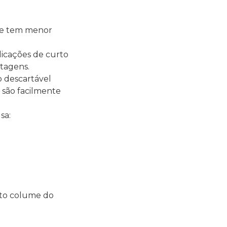
nte tem menor
licações de curto
ntagens.
co descartável
 são facilmente
sa:
lto colume do