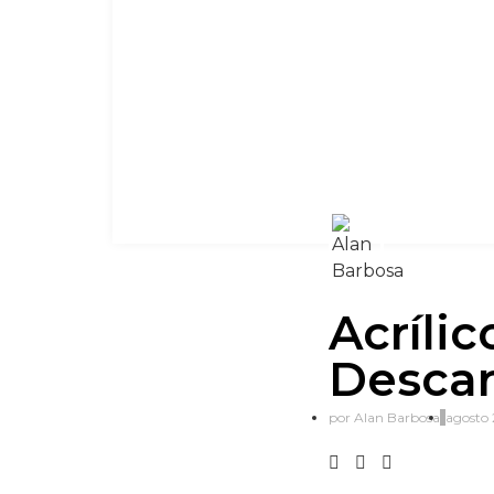
Acrílic
Descar
por
Alan Barbosa
agosto 