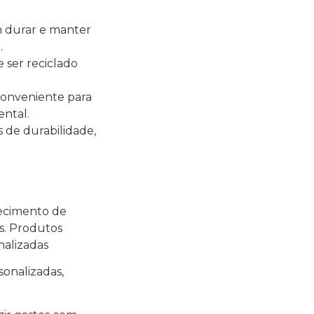
m durar e manter
.
e ser reciclado
 conveniente para
ental.
 de durabilidade,
necimento de
as. Produtos
nalizadas
sonalizadas,