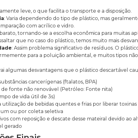
amente leve, o que facilita o transporte e a disposição.
ia
: Varia dependendo do tipo de plástico, mas geralme
mparação com acrílico e vidro.
 barato, tornando-se a escolha econômica para muitas ap
essaltar que no caso do plástico, temos muito mais desva
idade
: Assim problema significativo de resíduos. O plásti
rmemente para a poluição ambiental, e muitos tipos não
vai algumas desvantagens que o plástico descartável cau
substâncias cancerígenas (ftalatos, BPA)
 de fonte não renovável (Petróleo: Fonte nita)
mpo de vida útil de 3s)
utilização de bebidas quentes e frias por liberar toxinas
um ou por coleta seletiva
ivos com reposição e descate desse mateiral devido ao a
el gerado
ões Finais