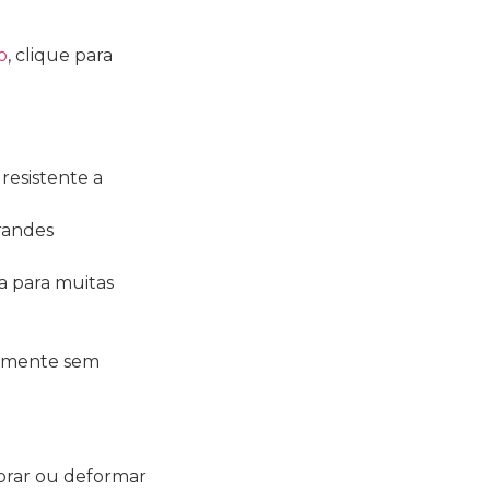
o
, clique para
 resistente a
grandes
da para muitas
idamente sem
ebrar ou deformar