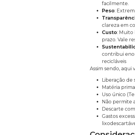
facilmente.
Peso
: Extrem
Transparênc
clareza em co
Custo
: Muito
prazo. Vale r
Sustentabil
contribui eno
recicláveis
Assim sendo, aqui 
Liberação de 
Matéria prima
Uso único (Te
Não permite a 
Descarte com
Gastos excess
lixodescartáv
Consideraç