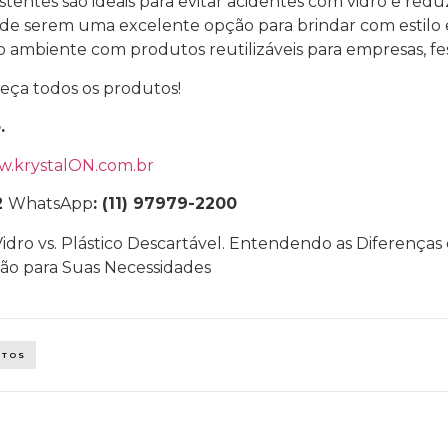
stentes são ideais para evitar acidentes com vidro e redu
 de serem uma excelente opção para brindar com estilo 
o ambiente com produtos reutilizáveis para empresas, fes
eça todos os produtos!
o.
.krystalON.com.br
2
WhatsApp
: (11) 97979-2200
UTOS