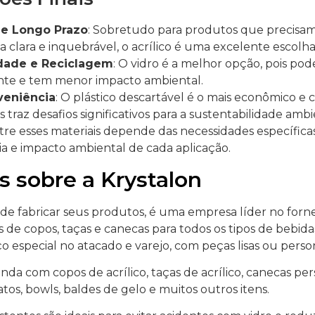
de Longo Prazo
: Sobretudo para produtos que precisa
 clara e inquebrável, o acrílico é uma excelente escolha
idade e Reciclagem
: O vidro é a melhor opção, pois pod
nte e tem menor impacto ambiental.
veniência
: O plástico descartável é o mais econômico e
 traz desafios significativos para a sustentabilidade ambi
tre esses materiais depende das necessidades específicas
ia e impacto ambiental de cada aplicação.
s sobre a Krystalon
 de fabricar seus produtos, é uma empresa líder no for
 de copos, taças e canecas para todos os tipos de bebid
 especial no atacado e varejo, com peças lisas ou perso
nda com copos de acrílico, taças de acrílico, canecas per
tos, bowls, baldes de gelo e muitos outros itens.