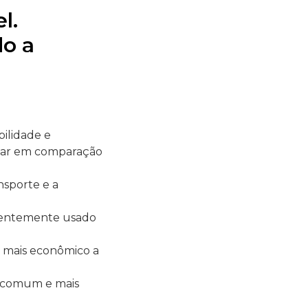
l.
do a
bilidade e
char em comparação
nsporte e a
quentemente usado
r mais econômico a
s comum e mais