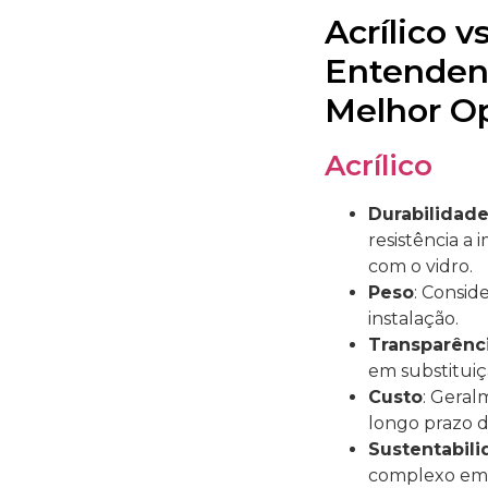
Acrílico v
Entendend
Melhor O
Acrílico
Durabilidad
resistência a
com o vidro.
Peso
: Consid
instalação.
Transparênc
em substituiç
Custo
: Geral
longo prazo d
Sustentabil
complexo em 