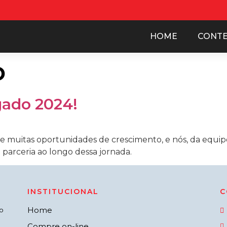
HOME
CONT
o
gado 2024!
as e muitas oportunidades de crescimento, e nós, da equ
 parceria ao longo dessa jornada.
INSTITUCIONAL
C
Home
o
Compre on-line