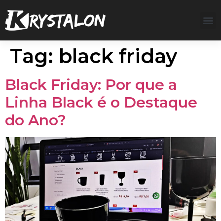
Tag:
black friday
Black Friday: Por que a
Linha Black é o Destaque
do Ano?