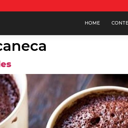
HOME
CONT
caneca
les