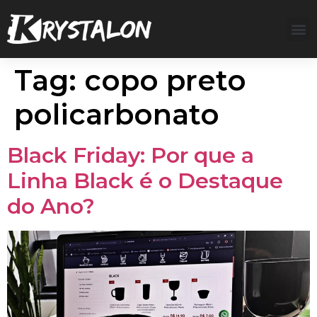
Tag:
copo preto
policarbonato
Black Friday: Por que a
Linha Black é o Destaque
do Ano?