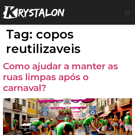
Tag:
copos
reutilizaveis
Como ajudar a manter as
ruas limpas após o
carnaval?