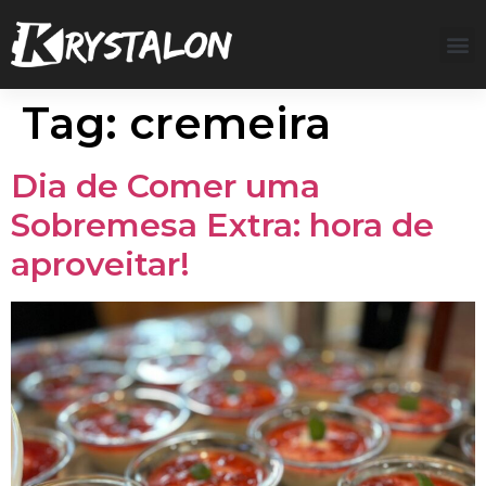
Tag:
cremeira
Dia de Comer uma
Sobremesa Extra: hora de
aproveitar!