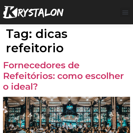
Tag:
dicas
refeitorio
Fornecedores de
Refeitórios: como escolher
o ideal?