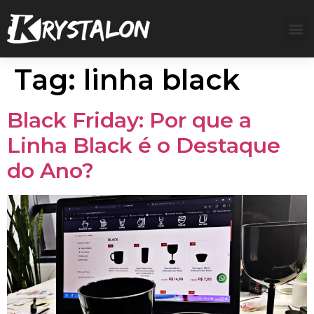
Tag:
linha black
Black Friday: Por que a
Linha Black é o Destaque
do Ano?