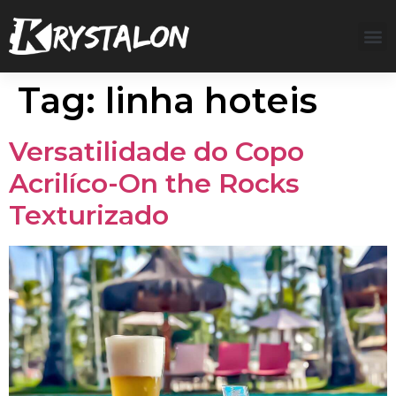
Tag:
linha hoteis
Versatilidade do Copo
Acrilíco-On the Rocks
Texturizado