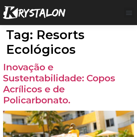
Tag:
Resorts
Ecológicos
Inovação e
Sustentabilidade: Copos
Acrílicos e de
Policarbonato.