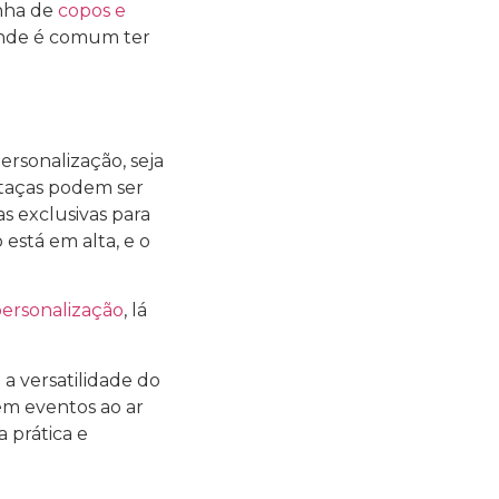
inha de
copos e
s onde é comum ter
ersonalização, seja
 taças podem ser
s exclusivas para
está em alta, e o
personalização
, lá
a versatilidade do
 em eventos ao ar
a prática e