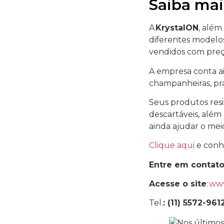
Saiba mai
A
KrystalON
, além
diferentes modelos
vendidos com preço
A empresa conta ai
champanheiras, pra
Seus produtos resi
descartáveis, além
ainda ajudar o mei
Clique aqui
e conh
Entre em contat
Acesse o site
:
www
Tel.
: (11) 5572-961