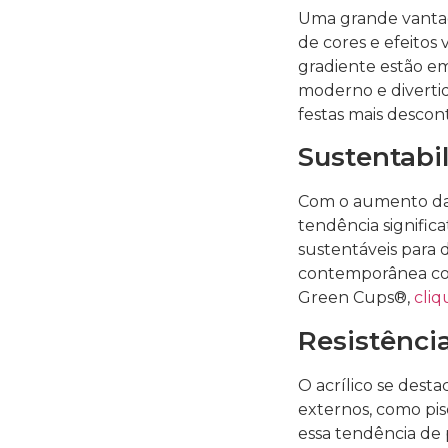
Uma grande vantag
de cores e efeitos
gradiente estão em
moderno e divertid
festas mais descont
Sustentabi
Com o aumento da 
tendência signific
sustentáveis para 
contemporânea com
Green Cups®,
cliq
Resistência
O acrílico se dest
externos, como pisc
essa tendência de 