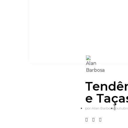
Tendên
e Taça
por
Alan Barbosa
outubro