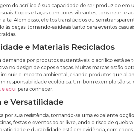
em do acrílico é sua capacidade de ser produzido em
 visuais. Copos e taças com cores vibrantes, tons neon e
 alta. Além disso, efeitos translúcidos ou semitranspar
o às peças, tornando-as ideais tanto para eventos casua
raídas.
lidade e Materiais Reciclados
demanda por produtos sustentáveis, o acrílico está se
ativa no design de copos e taças. Muitas marcas estão op
diminuir o impacto ambiental, criando produtos que alia
 responsabilidade ecológica. Um bom exemplo são so 
ue aqui
para conhecer.
 e Versatilidade
aca por sua resistência, tornando-se uma excelente opçã
inas, festas e eventos ao ar livre, onde o risco de quebr
praticidade e durabilidade está em evidência, com copos