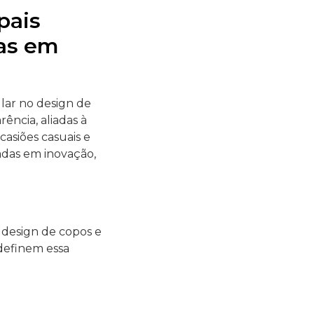
pais
as em
ular no design de
rência, aliadas à
asiões casuais e
adas em inovação,
 design de copos e
 definem essa