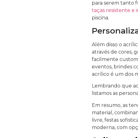
para serem tanto f
taças resistente e
piscina.
Personaliz
Além disso o acríl
através de cores,
facilmente customi
eventos, brindes c
acrílico é um dos m
Lembrando que aqu
listamos as persona
Em resumo, as tend
material, combinan
livre, festas sofis
moderna, com opçõ