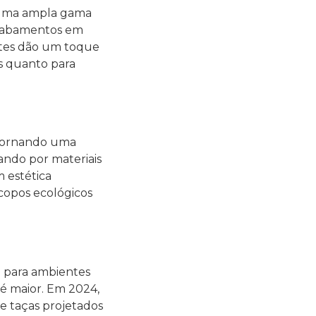
 uma ampla gama
 acabamentos em
entes dão um toque
is quanto para
 tornando uma
tando por materiais
m estética
copos ecológicos
o para ambientes
a é maior. Em 2024,
 e taças projetados