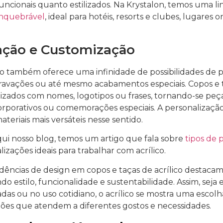
uncionais quanto estilizados. Na Krystalon, temos uma l
 inquebrável
, ideal para hotéis, resorts e clubes, lugare
ação e Customização
ico também oferece uma infinidade de possibilidades de p
 gravações ou até mesmo acabamentos especiais. Copos e
zados com nomes, logotipos ou frases, tornando-se peça
orporativos ou comemorações especiais. A personalização 
ateriais mais versáteis nesse sentido.
i nosso blog, temos um artigo que fala sobre
tipos de 
lizações ideais para trabalhar com acrílico.
ências de design em copos e taças de acrílico destacam 
do estilo, funcionalidade e sustentabilidade. Assim, seja
ticadas ou no uso cotidiano, o acrílico se mostra uma escolh
es que atendem a diferentes gostos e necessidades.