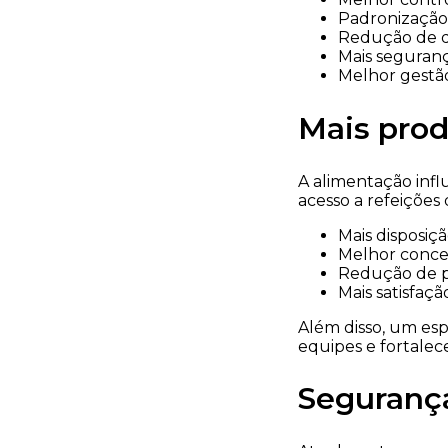
Padronização
Redução de d
Mais seguranç
Melhor gestão
Mais prod
A alimentação inf
acesso a refeições
Mais disposiç
Melhor conce
Redução de p
Mais satisfaç
Além disso, um es
equipes e fortalece
Segurança