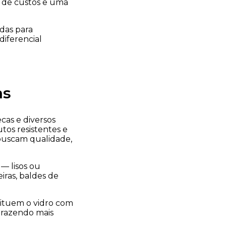
o de custos e uma
das para
diferencial
as
cas e diversos
utos resistentes e
 buscam qualidade,
— lisos ou
iras, baldes de
ituem o vidro com
trazendo mais