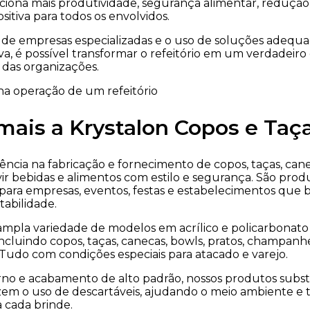
ciona mais produtividade, segurança alimentar, reduçã
sitiva para todos os envolvidos.
 de empresas especializadas e o uso de soluções adequa
va, é possível transformar o refeitório em um verdadeiro 
 das organizações.
ais a Krystalon Copos e Taç
rência na fabricação e fornecimento de copos, taças, cane
vir bebidas e alimentos com estilo e segurança. São prod
ais para empresas, eventos, festas e estabelecimentos que
abilidade.
pla variedade de modelos em acrílico e policarbonato 
ncluindo copos, taças, canecas, bowls, pratos, champanhe
 Tudo com condições especiais para atacado e varejo.
o e acabamento de alto padrão, nossos produtos subst
em o uso de descartáveis, ajudando o meio ambiente e 
 cada brinde.