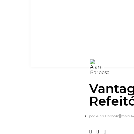
Vantag
Refeit
por
Alan Barbosa
maio 14