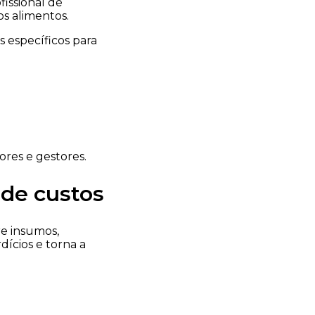
issional de
os alimentos.
específicos para
ores e gestores.
 de custos
re insumos,
dícios e torna a