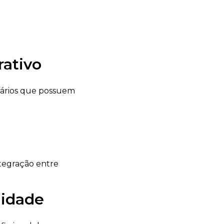
rativo
nários que possuem
tegração entre
lidade