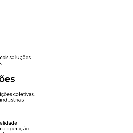
mais soluções
.
ões
ões coletivas,
ndustriais.
ualidade
uma operação