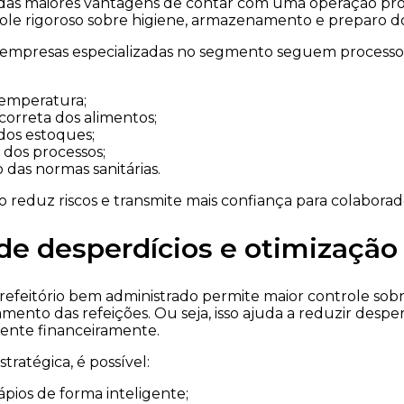
as maiores vantagens de contar com uma operação prof
trole rigoroso sobre higiene, armazenamento e preparo d
mpresas especializadas no segmento seguem processos 
temperatura;
orreta dos alimentos;
dos estoques;
dos processos;
das normas sanitárias.
o reduz riscos e transmite mais confiança para colaborad
e desperdícios e otimização
refeitório bem administrado permite maior controle sob
ento das refeições. Ou seja, isso ajuda a reduzir desper
iente financeiramente.
ratégica, é possível:
ápios de forma inteligente;