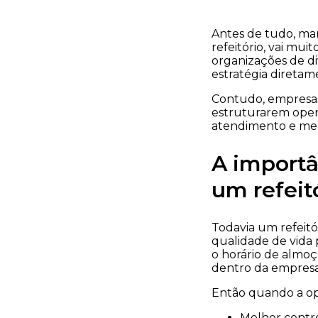
Antes de tudo, man
refeitório, vai mui
organizações de d
estratégia diretam
Contudo, empresas
estruturarem opera
atendimento e melh
A importâ
um refeit
Todavia um refeitó
qualidade de vida 
o horário de almoç
dentro da empresa
Então quando a o
Melhor contro