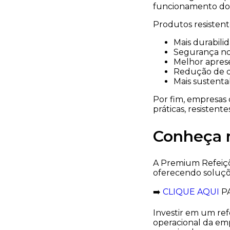
funcionamento do r
Produtos resistente
Mais durabili
Segurança no 
Melhor aprese
Redução de d
Mais sustenta
Por fim, empresas
práticas, resisten
Conheça 
A Premium Refeiçõe
oferecendo soluçõe
➡️
CLIQUE AQUI
PA
Investir em um ref
operacional da em