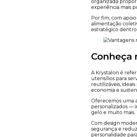
organizada propor
experiência mais po
Por fim, com apoio
alimentação coleti
estratégico dentro
Conheça m
A Krystalon é refe
utensílios para ser
reutilizáveis, ide
economia e sustent
Oferecemos uma am
personalizados — i
gelo e muito mais.
Com design modern
segurança e reduz
personalidade para