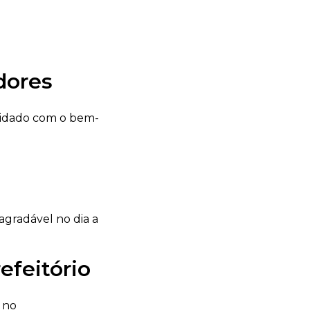
dores
uidado com o bem-
gradável no dia a
efeitório
 no