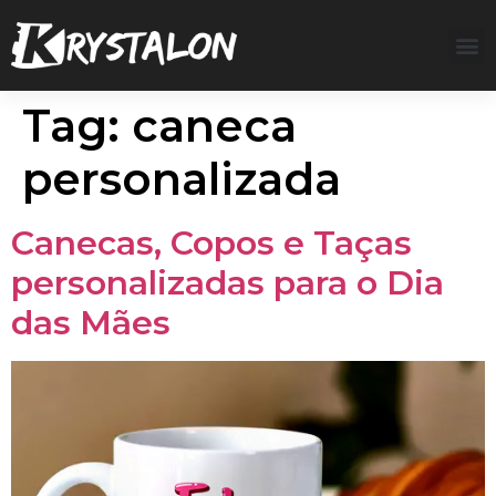
Tag:
caneca
personalizada
Canecas, Copos e Taças
personalizadas para o Dia
das Mães