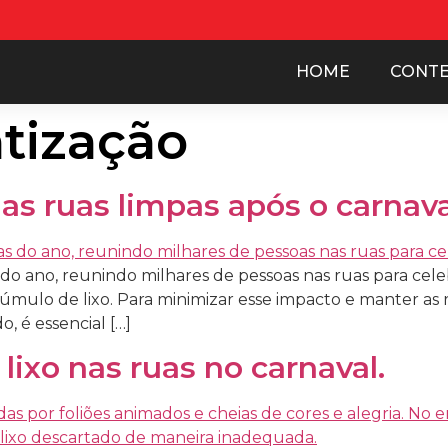
HOME
CONT
tização
as ruas limpas após o carnav
o ano, reunindo milhares de pessoas nas ruas para celebr
mulo de lixo. Para minimizar esse impacto e manter as r
, é essencial […]
lixo nas ruas no carnaval.