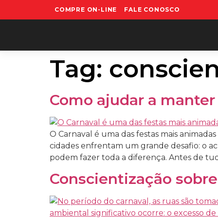
COMPRE ON-LINE
FALE CONOSCO
Tag:
conscien
Como ajudar a manter 
O Carnaval é uma das festas mais animadas d
cidades enfrentam um grande desafio: o acú
podem fazer toda a diferença. Antes de tudo
Conscientização sobre 