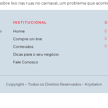
obre lixo nas ruas no carnaval, um problema que aconte
INSTITUCIONAL
C
Home
o
Compre on-line
Conteúdos
Dicas para o seu negócio
Fale Conosco
Copyright – Todos os Direitos Reservados – Krystalon