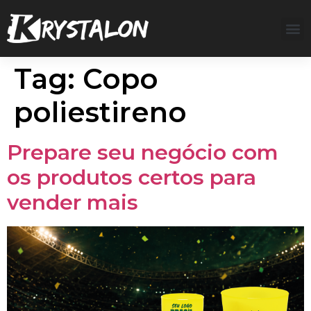
Tag:
Copo
poliestireno
Prepare seu negócio com
os produtos certos para
vender mais