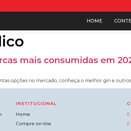
HOME
CONT
lico
arcas mais consumidas em 20
as opções no mercado, conheça o melhor gin e outros q
INSTITUCIONAL
C
Home
o
Compre on-line