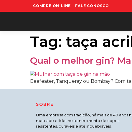
COMPRE ON-LINE
FALE CONOSCO
Tag:
taça acri
Qual o melhor gin? M
Beefeater, Tanqueray ou Bombay? Com tant
SOBRE
Uma empresa com tradição, há mais de 40 anos n
mercado e líder no fornecimento de copos
resistentes, duráveis e até inquebráveis.