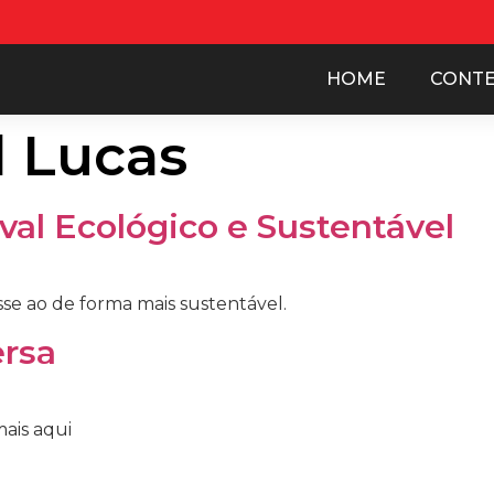
HOME
CONT
l Lucas
val Ecológico e Sustentável
se ao de forma mais sustentável.
ersa
mais aqui