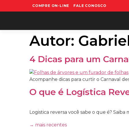
COMPRE ON-LINE
FALE CONOSCO
Autor:
Gabrie
4 Dicas para um Carna
Acompanhe dicas para curtir o Carnaval des
O que é Logística Rev
Logistica reversa você sabe o que é? Saiba 
→
mais recentes