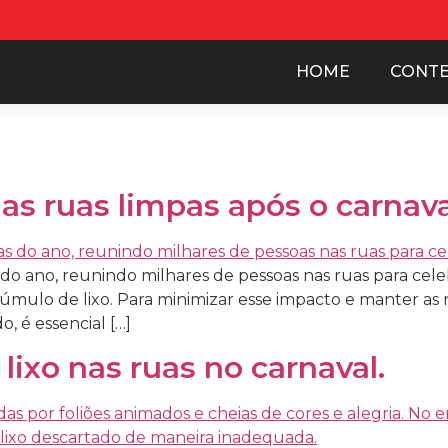
HOME
CONT
as ruas limpas após o carnav
o ano, reunindo milhares de pessoas nas ruas para celebr
mulo de lixo. Para minimizar esse impacto e manter as r
, é essencial […]
lixo nas ruas no carnaval.