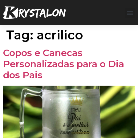
Tag:
acrilico
Copos e Canecas
Personalizadas para o Dia
dos Pais